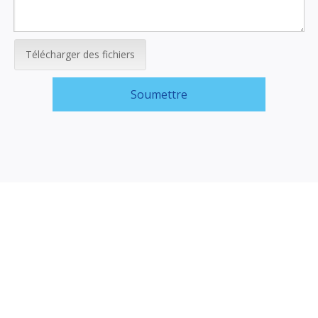
Télécharger des fichiers
Soumettre
Liens rapides
Production
Applications
Contactez-nous